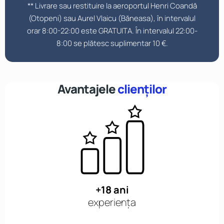
** Livrare sau restituire la aeroportul Henri Coandă
(Otopeni) sau Aurel Vlaicu (Băneasa), în intervalul
orar 8:00-22:00 este GRATUITA. Î
n
intervalul 22:00-
8:00 se plătesc suplimentar 10 €.
Avantajele
clienților
+18 ani
experiența