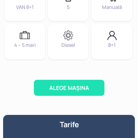
VAN 8+1
5
Manuală
4 – 5 mari
Diesel
8+1
ALEGE MAȘINA
Tarife