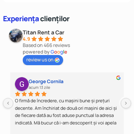
Experiența
clienților
Titan Rent a Car
4.9
Based on 466 reviews
powered by
G
o
o
g
l
e
review us on
George Cornila
acum 13 zile
O firmă de încredere, cu mașini bune și prețuri 
decente. Am închiriat de două ori mașini de aici și 
de fiecare dată au fost aduse punctual la adresa 
indicată. Mă bucur că i-am descoperit și voi apela 
cu siguranță la ei de fiecare dată când am nevoie.